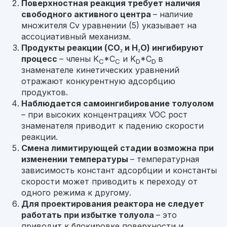
Поверхностная реакция требует наличия
свободного активного центра
– наличие
множителя Сv уравнении (5) указывает на
ассоциативный механизм.
Продукты реакции (CO₂ и H₂O) ингибируют
процесс
– члены K
*C
и K
*C
в
C
C
D
D
знаменателе кинетических уравнений
отражают конкурентную адсорбцию
продуктов.
Наблюдается самоингибирование толуолом
– при высоких концентрациях VOC рост
знаменателя приводит к падению скорости
реакции.
Смена лимитирующей стадии возможна при
изменении температуры
– температурная
зависимость констант адсорбции и константы
скорости может приводить к переходу от
одного режима к другому.
Для проектирования реактора не следует
работать при избытке толуола
– это
приводит к блокировке поверхности и