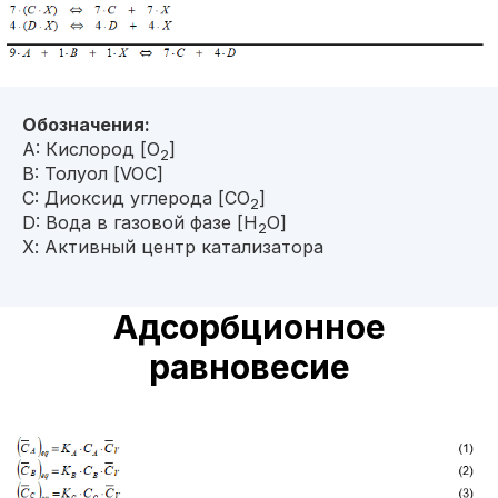
Обозначения:
A: Кислород [O
]
2
B: Толуол [VOC]
C: Диоксид углерода [CO
]
2
D: Вода в газовой фазе [H
O]
2
Х: Активный центр катализатора
Адсорбционное
равновесие