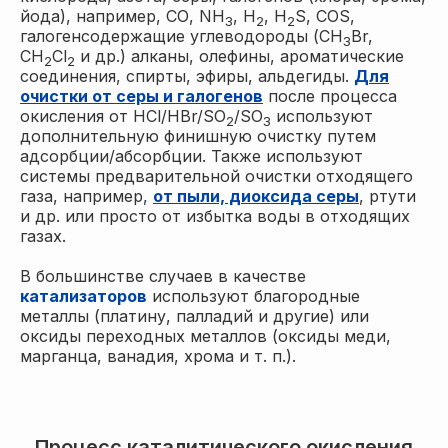
йода), например, СО, NH
, H
, H
S, СОS,
3
2
2
галогенсодержащие углеводороды (CH
Br,
3
CH
Cl
и др.) алканы, олефины, ароматические
2
2
соединения, спирты, эфиры, альдегиды.
Для
очистки от серы и галогенов
после процесса
окисления от НСl/HBr/SO
/SO
используют
2
3
дополнительную финишную очистку путем
адсорбции/абсорбции. Также используют
системы предварительной очистки отходящего
газа, например,
от пыли, диоксида серы
, ртути
и др. или просто от избытка воды в отходящих
газах.
В большинстве случаев в качестве
катализаторов
используют благородные
металлы (платину, палладий и другие) или
оксиды переходных металлов (оксиды меди,
марганца, ванадия, хрома и т. п.).
Процесс каталитического окисления