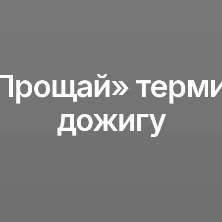
Прощай» терм
дожигу