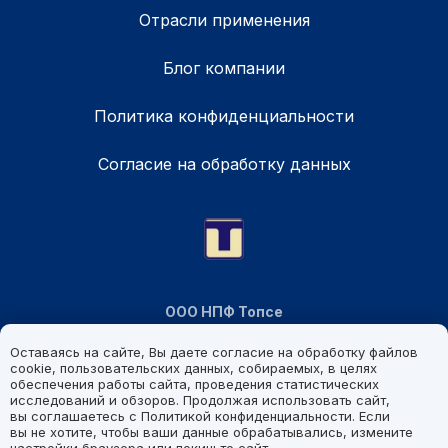
Отрасли применения
Блог компании
Политика конфиденциальности
Согласие на обработку данных
ООО НПФ Топсе
info@topsoe.pro
Оставаясь на сайте, Вы даете согласие на обработку файлов
+7 926 794 28 26
cookie, пользовательских данных, собираемых, в целях
обеспечения работы сайта, проведения статистических
исследований и обзоров. Продолжая использовать сайт,
© 2025 Все материалы данного сайта являются интеллектуальной
вы соглашаетесь с Политикой конфиденциальности. Если
собственностью ООО «НПФ ТОПСЕ». Все права защищены и
вы не хотите, чтобы ваши данные обрабатывались, измените
принадлежат ООО «НПФ ТОПСЕ». Запрещается копирование,